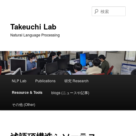
メ
イ
検
ン
索
コ
Takeuchi Lab
ン
Natural Language Processing
テ
ン
ツ
へ
移
動
メ
NLP Lab
Publications
研究 Research
イ
ン
Resource & Tools
blogs (ニュースや記事)
メ
ニ
その他 (Other)
ュ
ー