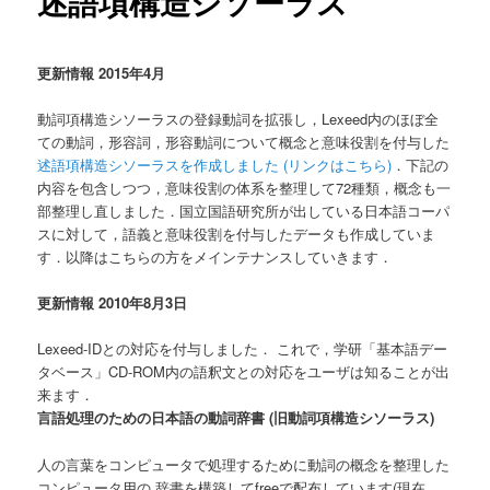
述語項構造シソーラス
更新情報 2015年4月
動詞項構造シソーラスの登録動詞を拡張し，Lexeed内のほぼ全
ての動詞，形容詞，形容動詞について概念と意味役割を付与した
述語項構造シソーラスを作成しました (リンクはこちら)
．下記の
内容を包含しつつ，意味役割の体系を整理して72種類，概念も一
部整理し直しました．国立国語研究所が出している日本語コーパ
スに対して，語義と意味役割を付与したデータも作成していま
す．以降はこちらの方をメインテナンスしていきます．
更新情報 2010年8月3日
Lexeed-IDとの対応を付与しました． これで，学研「基本語デー
タベース」CD-ROM内の語釈文との対応をユーザは知ることが出
来ます．
言語処理のための日本語の動詞辞書 (旧動詞項構造シソーラス)
人の言葉をコンピュータで処理するために動詞の概念を整理した
コンピュータ用の 辞書を構築してfreeで配布しています(現在