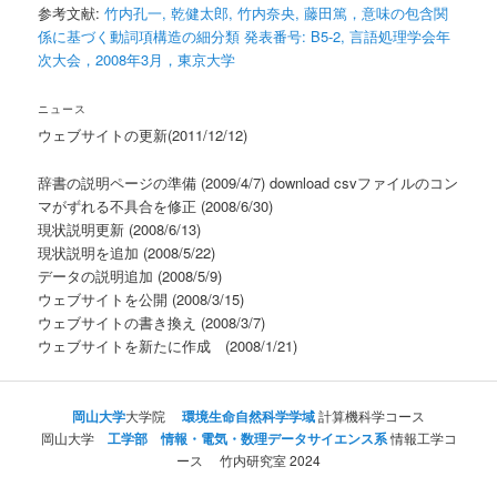
参考文献:
竹内孔一, 乾健太郎, 竹内奈央, 藤田篤，意味の包含関
係に基づく動詞項構造の細分類 発表番号: B5-2, 言語処理学会年
次大会，2008年3月，東京大学
ニュース
ウェブサイトの更新(2011/12/12)
辞書の説明ページの準備 (2009/4/7) download csvファイルのコン
マがずれる不具合を修正 (2008/6/30)
現状説明更新 (2008/6/13)
現状説明を追加 (2008/5/22)
データの説明追加 (2008/5/9)
ウェブサイトを公開 (2008/3/15)
ウェブサイトの書き換え (2008/3/7)
ウェブサイトを新たに作成 (2008/1/21)
岡山大学
大学院
環境生命自然科学学域
計算機科学コース
岡山大学
工学部 情報・電気・数理データサイエンス系
情報工学コ
ース 竹内研究室 2024