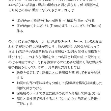
4425語(7473語義))．動詞の概念は名詞と異なり，係り関係のあ
る名詞との形が 重要になってきます．例えば
彼が(Agent)秘密を(Theme)握る → 秘密を(Theme)得る
彼が(Agent)おにぎりを(Theme)握る → おにぎりを(Theme)
作る
のように表層の格(ガ，ヲ..)と深層格(Agent, Theme,..)との組み合
わせで 動詞の持つ意味が異なり，他の動詞との関係が変わって
きます(言語学の語彙意味論では深層格と動詞の 関係を項構造と
呼びます)．このような関係を全ての名詞と動詞の組で 記述する
のは不可能ですが，それを推測するのに必要な構築可能な動詞辞
書の構築を行っています． 具体的な方針としては
語義を仮定して，語義ごとに表層格を整理して例文を記述
する
動詞の内部の意味構造を分解して(語彙概念構造)詳細化した
関係で結びつける
深層格のレベルで多重に動詞の意味を分類して関係づける
属性と属性値で整理することでこれからも漸進的に詳細化
可能にする