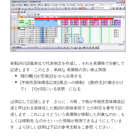
各動詞の語義単位で代表例文を作成し，それを表層格で分解して
記述します．このとき，単純な 表層格の言い換え関係
飛行機[1]が空港[2]を/から出発する
[半統性意味構造記述](着点への移動) （[動作主]の働きかけ
で） [1]が[2]にいる状態 になる
は併記して記述します．さらに，ガ格，ヲ格が半統性意味構造記
述と呼ばれる規格化した動詞の意味表現で との対応を番号で記
述します．これによりどういう表層格が移動した対象なのか，も
しくは移動先 なのかといった情報が推測できるようにしていま
す．より詳しい説明は下記の参考文献をご参照 ください．