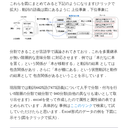
これらを図にまとめてみると下記のようになります(クリックで
拡大)．動詞の語義は図にあるように 上位事象，下位事象に
分割できることが言語学で議論されてきており，これを多重継承
が無い階層的な意味分類 に対応させます．例では「本だなに本
を置く」という関係が「本が移動する」と動詞の結果 としては
包含関係があり，さらに「本が棚にある」という状態動詞と動作
の結果として 包含関係があるということを示しています．
現段階では動詞4425語(7473語義)について人手で分類・付与を行
い5階層の分類で細分類で 940分類(自他の異なりも違いとして取
り出せます)．excelを使って作成したので属性と属性値の表でま
とめられています．具体的な 事例は
ここのリンク
で検索して試
していただけたらと思います．Excel形式のデータの例を 下図に
示そう(図をクリックで拡大)．