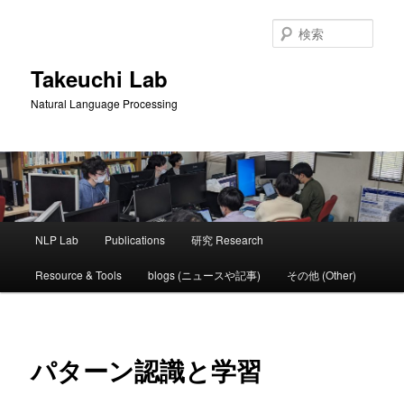
メ
イ
検
ン
索
コ
Takeuchi Lab
ン
Natural Language Processing
テ
ン
ツ
へ
移
動
メ
NLP Lab
Publications
研究 Research
イ
ン
Resource & Tools
blogs (ニュースや記事)
その他 (Other)
メ
ニ
ュ
ー
パターン認識と学習